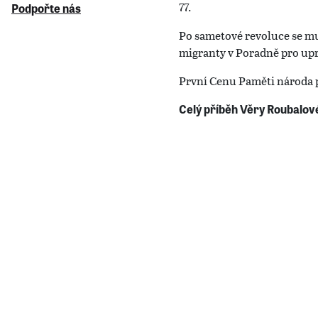
77.
Podpořte nás
Po sametové revoluce se mu
migranty v Poradně pro upr
První Cenu Paměti národa při
Celý příběh Věry Roubalov