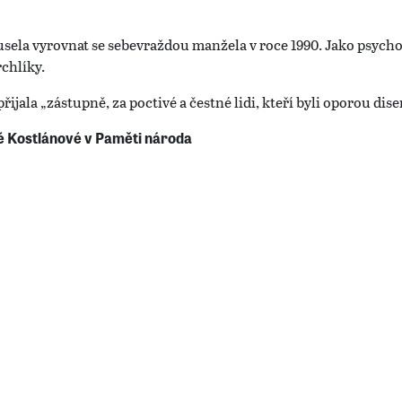
sela vyrovnat se sebevraždou manžela v roce 1990. Jako psychot
chlíky.
jala „zástupně, za poctivé a čestné lidi, kteří byli oporou dise
é Kostlánové v Paměti národa