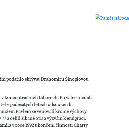
se jim podařilo skrývat Drahomíru Šinoglovou
v koncentračních táborech. Po válce hledali
řítel v padesátých letech odsouzen k
ým mužem Pavlem se věnovali kromě výchovy
 77 a čelili šikaně StB a výzvám k emigraci.
ámila v roce 1992 ukončení činnosti Charty