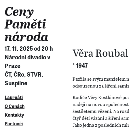
Ceny
Paměti
národa
17. 11. 2025 od 20 h
Věra Roubal
Národní divadlo v
* 1947
Praze
ČT, ČRo, STVR,
Patřila se svým manželem me
Suspilne
odsouzenou za šíření sami
Laureáti
Rodiče Věry Kostlánové poc
naději na novou společnost 
O Cenách
šestiletému vězení. Na roz
Kontakty
čtyř dětí vázání a šíření sa
Partneři
Jako jedna z posledních ml