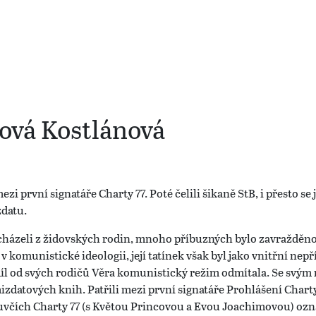
ová Kostlánová
zi první signatáře Charty 77. Poté čelili šikaně StB, i přesto 
zdatu.
házeli z židovských rodin, mnoho příbuzných bylo zavražděno 
v komunistické ideologii, její tatínek však byl jako vnitřní nep
díl od svých rodičů Věra komunistický režim odmítala. Se sv
mizdatových knih. Patřili mezi první signatáře Prohlášení Charty
uvčích Charty 77 (s Květou Princovou a Evou Joachimovou) ozn