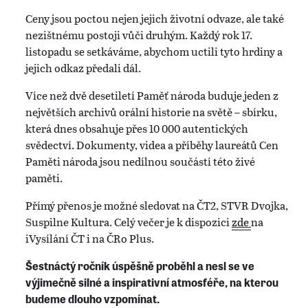
Ceny jsou poctou nejen jejich životní odvaze, ale také
nezištnému postoji vůči druhým. Každý rok 17.
listopadu se setkáváme, abychom uctili tyto hrdiny a
jejich odkaz předali dál.
Více než dvě desetiletí Paměť národa buduje jeden z
největších archivů orální historie na světě – sbírku,
která dnes obsahuje přes 10 000 autentických
svědectví. Dokumenty, videa a příběhy laureátů Cen
Paměti národa jsou nedílnou součástí této živé
paměti.
Přímý přenos je možné sledovat na ČT2, STVR Dvojka,
Suspilne Kultura. Celý večer je k dispozici
zde
na
iVysílání ČT i na ČRo Plus.
Šestnáctý ročník úspěšně proběhl a nesl se ve
výjimečně silné a inspirativní atmosféře, na kterou
budeme dlouho vzpomínat.