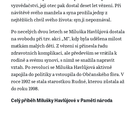
vyzvědačství, její otec pak dostal deset let vězení. Při
návštěvě svého manžela a syna prožila jedny z
nejtěžších chvil svého života: syn jí nepoznával.
Po necelých dvou letech se Miluška Havlůjová dostala
na svobodu při tzv. akci „M“, kdy byla udělena milost
matkám malých dětí. Z vězení si přinesla řadu
zdravotních komplikací, ale především se vrátila k
rodině a svému synovi, s nímž se snažila napravit
vztah. Po revoluci se Miluška Havlůjová aktivně
zapojila do politiky a vstoupila do Občanského fóra. V
roce 1992 se stala starostkou Rudné, kterou zůstala až
do roku 1998.
Celý příběh Milušky Havlůjové v Paměti národa