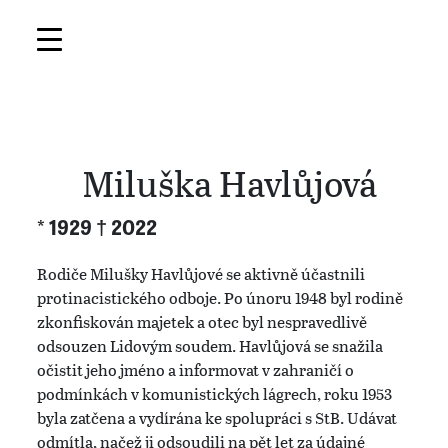
Miluška Havlůjová
* 1929 † 2022
Rodiče Milušky Havlůjové se aktivně účastnili
protinacistického odboje. Po únoru 1948 byl rodině
zkonfiskován majetek a otec byl nespravedlivě
odsouzen Lidovým soudem. Havlůjová se snažila
očistit jeho jméno a informovat v zahraničí o
podmínkách v komunistických lágrech, roku 1953
byla zatčena a vydírána ke spolupráci s StB. Udávat
odmítla, načež ji odsoudili na pět let za údajné