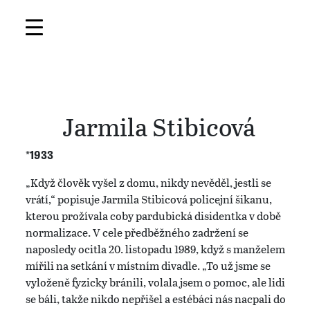
Jarmila Stibicová
*1933
„Když člověk vyšel z domu, nikdy nevěděl, jestli se
vrátí,“ popisuje Jarmila Stibicová policejní šikanu,
kterou prožívala coby pardubická disidentka v době
normalizace. V cele předběžného zadržení se
naposledy ocitla 20. listopadu 1989, když s manželem
mířili na setkání v místním divadle. „To už jsme se
vyloženě fyzicky bránili, volala jsem o pomoc, ale lidi
se báli, takže nikdo nepřišel a estébáci nás nacpali do