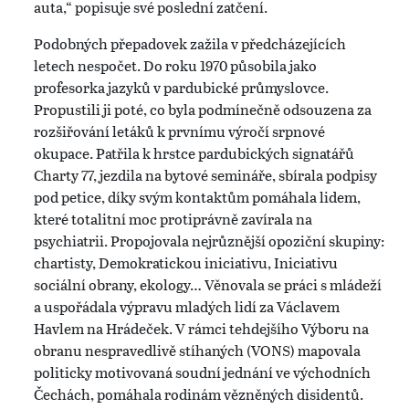
auta,“ popisuje své poslední zatčení.
Podobných přepadovek zažila v předcházejících
letech nespočet. Do roku 1970 působila jako
profesorka jazyků v pardubické průmyslovce.
Propustili ji poté, co byla podmínečně odsouzena za
rozšiřování letáků k prvnímu výročí srpnové
okupace. Patřila k hrstce pardubických signatářů
Charty 77, jezdila na bytové semináře, sbírala podpisy
pod petice, díky svým kontaktům pomáhala lidem,
které totalitní moc protiprávně zavírala na
psychiatrii. Propojovala nejrůznější opoziční skupiny:
chartisty, Demokratickou iniciativu, Iniciativu
sociální obrany, ekology… Věnovala se práci s mládeží
a uspořádala výpravu mladých lidí za Václavem
Havlem na Hrádeček. V rámci tehdejšího Výboru na
obranu nespravedlivě stíhaných (VONS) mapovala
politicky motivovaná soudní jednání ve východních
Čechách, pomáhala rodinám vězněných disidentů.