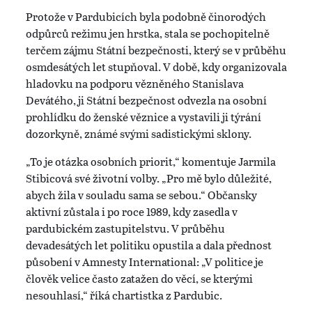
Protože v Pardubicích byla podobně činorodých
odpůrců režimu jen hrstka, stala se pochopitelně
terčem zájmu Státní bezpečnosti, který se v průběhu
osmdesátých let stupňoval. V době, kdy organizovala
hladovku na podporu vězněného Stanislava
Devátého, ji Státní bezpečnost odvezla na osobní
prohlídku do ženské věznice a vystavili ji týrání
dozorkyně, známé svými sadistickými sklony.
„To je otázka osobních priorit,“ komentuje Jarmila
Stibicová své životní volby. „Pro mě bylo důležité,
abych žila v souladu sama se sebou.“ Občansky
aktivní zůstala i po roce 1989, kdy zasedla v
pardubickém zastupitelstvu. V průběhu
devadesátých let politiku opustila a dala přednost
působení v Amnesty International: „V politice je
člověk velice často zatažen do věcí, se kterými
nesouhlasí,“ říká chartistka z Pardubic.