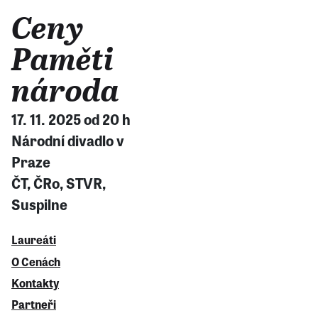
Ceny
Paměti
národa
17. 11. 2025 od 20 h
Národní divadlo v
Praze
ČT, ČRo, STVR,
Suspilne
Laureáti
O Cenách
Kontakty
Partneři